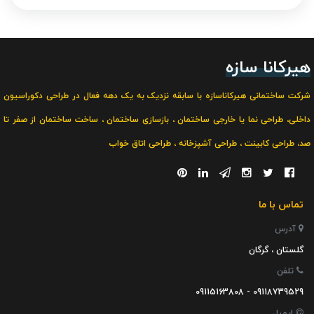
هیرکانا سازه
شرکت ساختمانی هیرکاناسازه با سابقه نزدیک به یک دهه فعال در
طراحی دکوراسیون
داخلی
،
طراحی نما یا خارجی ساختمان
،
بازسازی ساختمان
،
ساخت ساختمان از صفر تا
صد
،
طراحی کابینت
،
طراحی آشپزخانه
،
طراحی اتاق خواب
تماس با ما
آدرس
گلستان ، گرگان
تلفن
09118739529 - 09115163808
ایمیل