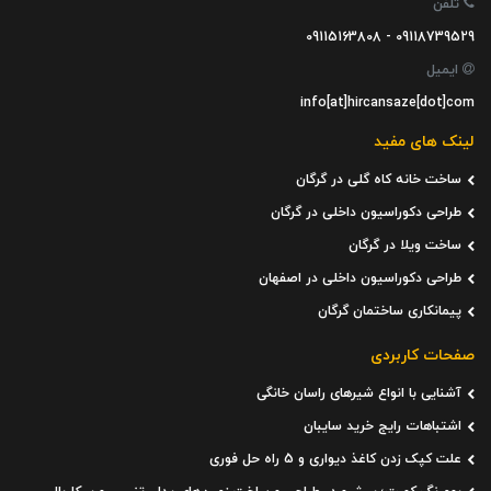
تلفن
09118739529 - 09115163808
ایمیل
info[at]hircansaze[dot]com
لینک های مفید
ساخت خانه کاه گلی در گرگان
طراحی دکوراسیون داخلی در گرگان
ساخت ویلا در گرگان
طراحی دکوراسیون داخلی در اصفهان
پیمانکاری ساختمان گرگان
صفحات کاربردی
آشنایی با انواع شیرهای راسان خانگی
اشتباهات رایج خرید سایبان
علت کپک زدن کاغذ دیواری و 5 راه حل فوری