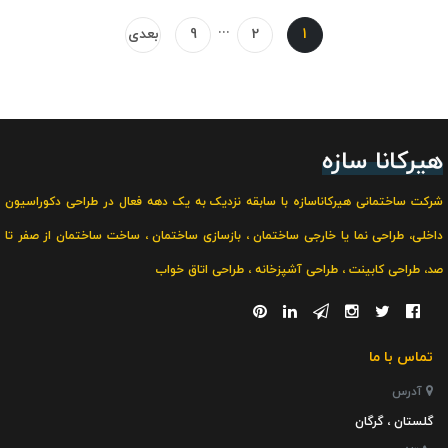
...
1
2
9
بعدی
هیرکانا سازه
شرکت ساختمانی هیرکاناسازه با سابقه نزدیک به یک دهه فعال در
طراحی دکوراسیون
داخلی
،
طراحی نما یا خارجی ساختمان
،
بازسازی ساختمان
،
ساخت ساختمان از صفر تا
صد
،
طراحی کابینت
،
طراحی آشپزخانه
،
طراحی اتاق خواب
تماس با ما
آدرس
گلستان ، گرگان