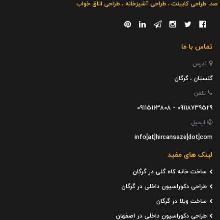
صد
،
طراحی کابینت
،
طراحی آشپزخانه
،
طراحی اتاق خواب
تماس با ما
آدرس
گلستان ، گرگان
تلفن
09118739529 - 09115163808
ایمیل
info[at]hircansaze[dot]com
لینک های مفید
ساخت خانه کاه گلی در گرگان
طراحی دکوراسیون داخلی در گرگان
ساخت ویلا در گرگان
طراحی دکوراسیون داخلی در اصفهان