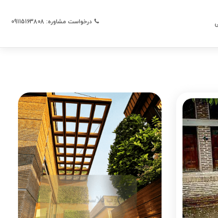
درخواست مشاوره: 09115163808
ی