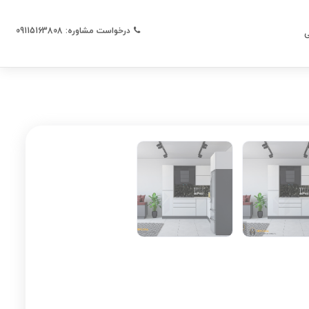
درخواست مشاوره: 09115163808
ی