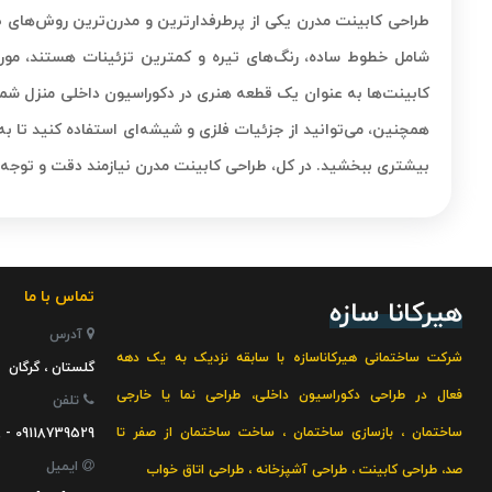
طراحی کابینت مدرن یکی از پرطرفدارترین و مدرن‌ترین روش‌های 
شامل خطوط ساده، رنگ‌های تیره و کمترین تزئینات هستند، مورد ا
کابینت‌ها به عنوان یک قطعه هنری در دکوراسیون داخلی منزل شما، 
همچنین، می‌توانید از جزئیات فلزی و شیشه‌ای استفاده کنید تا به
بیشتری ببخشید. در کل، طراحی کابینت مدرن نیازمند دقت و توجه 
تماس با ما
هیرکانا سازه
آدرس
شرکت ساختمانی هیرکاناسازه با سابقه نزدیک به یک دهه
گلستان ، گرگان
فعال در
طراحی دکوراسیون داخلی
،
طراحی نما یا خارجی
تلفن
ساختمان
،
بازسازی ساختمان
،
ساخت ساختمان از صفر تا
09118739529 - 09115163808
ایمیل
صد
،
طراحی کابینت
،
طراحی آشپزخانه
،
طراحی اتاق خواب