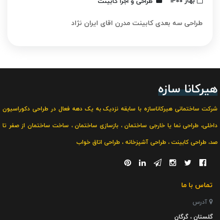
بهار 1400
طراحی و اجرا کابینت
طراحی سه بعدی کابینت مدرن اقای ایران نژاد
هیرکانا سازه
شرکت ساختمانی هیرکاناسازه با سابقه نزدیک به یک دهه فعال در
طراحی دکوراسیون
داخلی
،
طراحی نما یا خارجی ساختمان
،
بازسازی ساختمان
،
ساخت ساختمان از صفر تا
صد
،
طراحی کابینت
،
طراحی آشپزخانه
،
طراحی اتاق خواب
تماس با ما
آدرس
گلستان ، گرگان