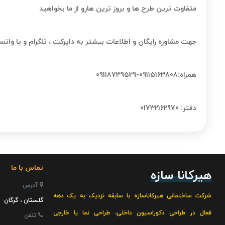
متفاوت ترین طرح ها و بروز ترین هارو از ما بخواهید
جهت مشاوره رایگان و اطلاعات بیشتر به دایرکت ، تلگرام و یا وات
همراه:09115163808-09118739529
دفتر: 01732162970
تماس با ما
هیرکانا سازه
آدرس
شرکت ساختمانی هیرکاناسازه با سابقه نزدیک به یک دهه
گلستان ، گرگان
فعال در
طراحی دکوراسیون داخلی
،
طراحی نما یا خارجی
تلفن